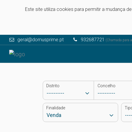
Este site utiliza cookies para permitir a mudança d
geral@domusprime.pt
932687721
(Chamada para a 
Distrito
Concelho
Finalidade
Tip