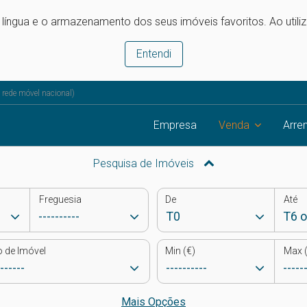
e língua e o armazenamento dos seus imóveis favoritos. Ao utili
Entendi
rede móvel nacional)
Empresa
Venda
Arre
Pesquisa de Imóveis
Freguesia
De
Até
o de Imóvel
Min (€)
Max (
Mais Opções