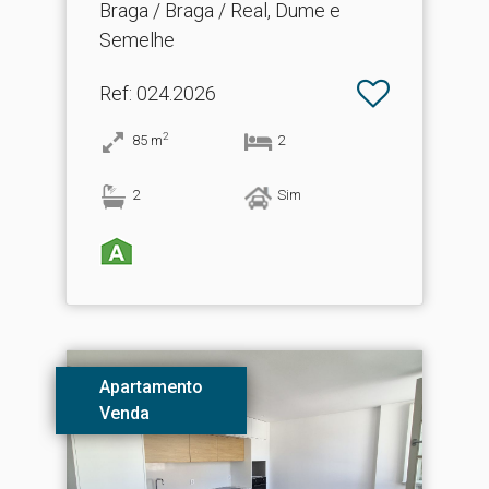
Braga / Braga / Real, Dume e
Semelhe
Ref
: 024.2026
2
85
m
2
2
Sim
Apartamento
Venda