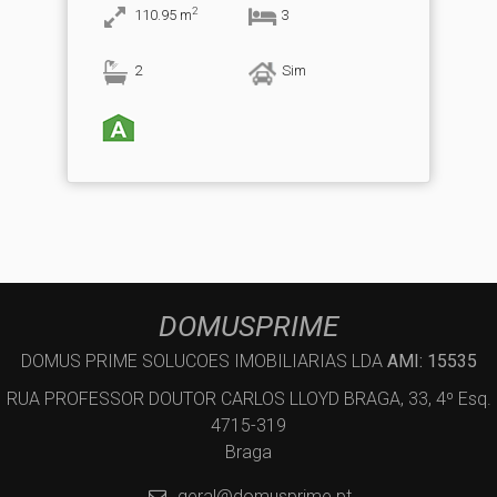
2
110.95
m
3
2
Sim
DOMUSPRIME
DOMUS PRIME SOLUCOES IMOBILIARIAS LDA
AMI: 15535
RUA PROFESSOR DOUTOR CARLOS LLOYD BRAGA, 33, 4º Esq.
4715-319
Braga
geral@domusprime.pt