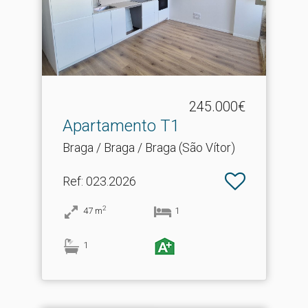
245.000€
Apartamento T1
Braga / Braga / Braga (São Vítor)
Ref
: 023.2026
2
47
m
1
1