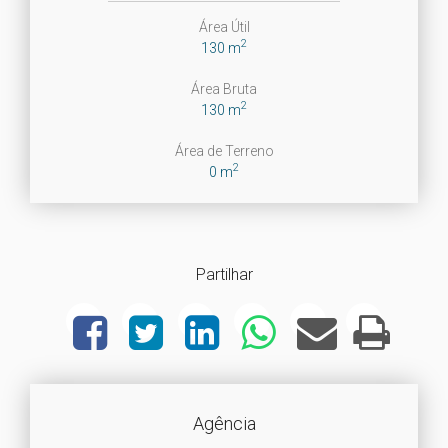
Área Útil
2
130 m
Área Bruta
2
130 m
Área de Terreno
2
0 m
Partilhar
Agência